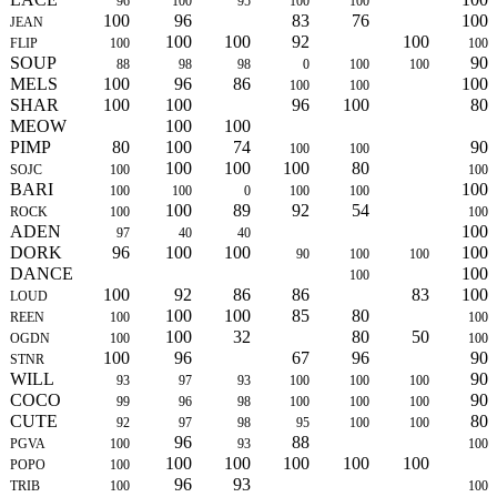
96
100
95
100
100
100
96
83
76
100
JEAN
100
100
92
100
FLIP
100
100
SOUP
90
88
98
98
0
100
100
MELS
100
96
86
100
100
100
SHAR
100
100
96
100
80
MEOW
100
100
PIMP
80
100
74
90
100
100
100
100
100
80
SOJC
100
100
BARI
100
100
100
0
100
100
100
89
92
54
ROCK
100
100
ADEN
100
97
40
40
DORK
96
100
100
100
90
100
100
DANCE
100
100
100
92
86
86
83
100
LOUD
100
100
85
80
REEN
100
100
100
32
80
50
OGDN
100
100
100
96
67
96
90
STNR
WILL
90
93
97
93
100
100
100
COCO
90
99
96
98
100
100
100
CUTE
80
92
97
98
95
100
100
96
88
PGVA
100
93
100
100
100
100
100
100
POPO
100
96
93
TRIB
100
100