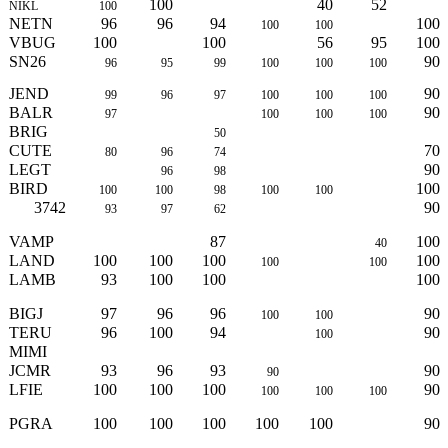
100
40
52
NIKL
100
NETN
96
96
94
100
100
100
VBUG
100
100
56
95
100
SN26
90
96
95
99
100
100
100
JEND
90
99
96
97
100
100
100
BALR
90
97
100
100
100
BRIG
50
CUTE
70
80
96
74
LEGT
90
96
98
BIRD
100
100
100
98
100
100
3742
90
93
97
62
VAMP
87
100
40
LAND
100
100
100
100
100
100
LAMB
93
100
100
100
BIGJ
97
96
96
90
100
100
TERU
96
100
94
90
100
MIMI
JCMR
93
96
93
90
90
LFIE
100
100
100
90
100
100
100
PGRA
100
100
100
100
100
90